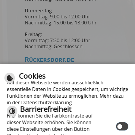
Donnerstag:
Vormittag: 9:00 bis 12:00 Uhr
Nachmittag: 15:00 bis 18:00 Uhr
Freitag:
Vormittag: 7:30 bis 12:00 Uhr
Nachmittag: Geschlossen
Rückersdorf.de
Zur Homepage der
Cookies
Gemeinde
Auf dieser Webseite werden ausschließlich
essentielle Daten in Cookies gespeichert, um wichtige
Informativ
Funktionen der Website zu ermöglichen. Mehr dazu
in der Datenschutzerklärung
Hilfe
Barrierefreiheit
Inhalt
Hier können Sie die Farbkontraste auf
Impressum
dieser Webseite erhöhen. Sie können
Datenschutzerklärung
diese Einstellungen über den Button
Barrierefreiheit